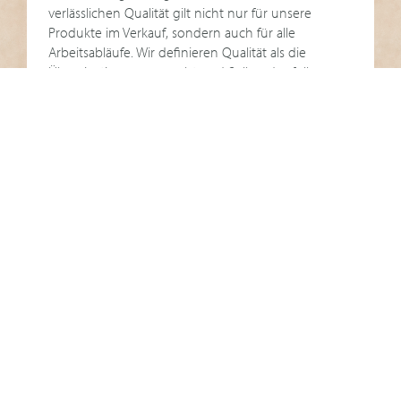
verlässlichen Qualität gilt nicht nur für unsere
Produkte im Verkauf, sondern auch für alle
Arbeitsabläufe. Wir definieren Qualität als die
Übereinstimmung von Ist und Soll und erfüllen
somit die an uns gestellten Erfordernisse und
Erwartungen.
… UNSERE STÄNDIGE VERBESSERUNG.
Wir ruhen uns nicht auf erreichten Zielen aus,
sondern setzen uns permanent neue Ziele, um uns,
unsere Produkte und unser Unternehmen stetig zu
optimieren.