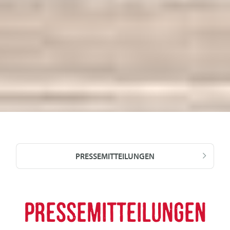
PRESSEMITTEILUNGEN
PRESSEMITTEILUNGEN