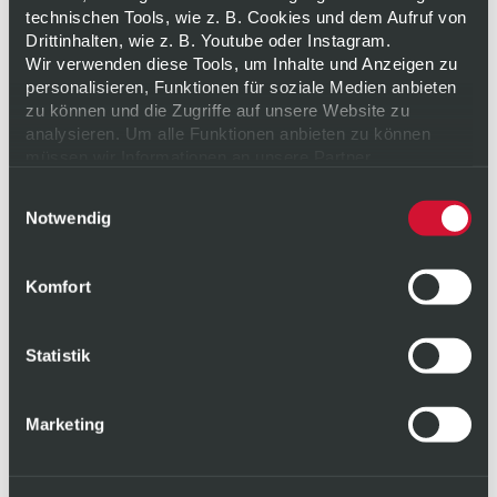
technischen Tools, wie z. B. Cookies und dem Aufruf von
Drittinhalten, wie z. B. Youtube oder Instagram.
Wir verwenden diese Tools, um Inhalte und Anzeigen zu
personalisieren, Funktionen für soziale Medien anbieten
zu können und die Zugriffe auf unsere Website zu
analysieren. Um alle Funktionen anbieten zu können
müssen wir Informationen an unsere Partner
weitergeben. Diese Partner führen diese Informationen
Einwilligungsauswahl
möglicherweise mit weiteren Daten zusammen, die Sie
Notwendig
ihnen bereitgestellt haben oder die sie im Rahmen Ihrer
Nutzung der Dienste gesammelt haben. Weitere
Informationen zu unserer Verarbeitung finden Sie
hier
.
Komfort
Ihre Einwilligung erteilen Sie freiwillig und können sie für
die Zukunft jederzeit
widerrufen
oder ändern.
Datenschutz
|
Impressum
Statistik
Marketing