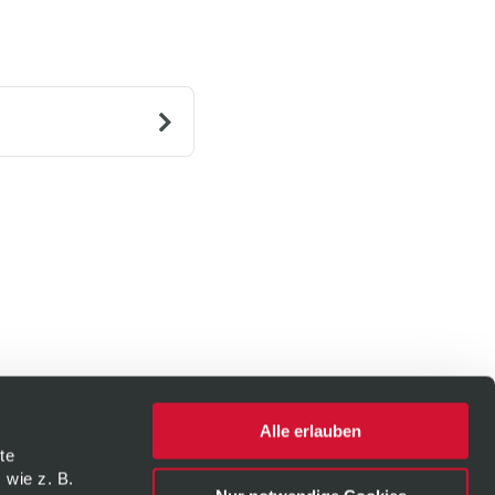
Alle erlauben
te
 wie z. B.