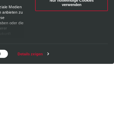
Nur notwendige Cookies
verwenden
ziale Medien
n anbieten zu
ese
aben oder die
erer
Zukunft
Details zeigen