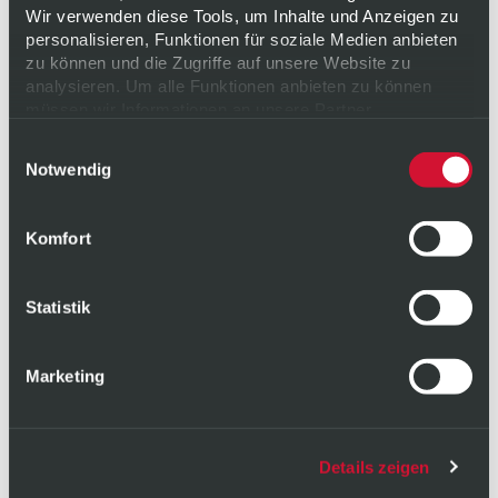
BLUEBERRY 0,25L
Wir verwenden diese Tools, um Inhalte und Anzeigen zu
personalisieren, Funktionen für soziale Medien anbieten
zu können und die Zugriffe auf unsere Website zu
analysieren. Um alle Funktionen anbieten zu können
müssen wir Informationen an unsere Partner
weitergeben. Diese Partner führen diese Informationen
NÄHRSTOFFE
Einwilligungsauswahl
möglicherweise mit weiteren Daten zusammen, die Sie
Notwendig
ihnen bereitgestellt haben oder die sie im Rahmen Ihrer
Nutzung der Dienste gesammelt haben. Weitere
Informationen zu unserer Verarbeitung finden Sie
hier
.
Komfort
Ihre Einwilligung erteilen Sie freiwillig und können sie für
die Zukunft jederzeit
widerrufen
oder ändern.
Datenschutz
|
Impressum
Statistik
Marketing
Details zeigen