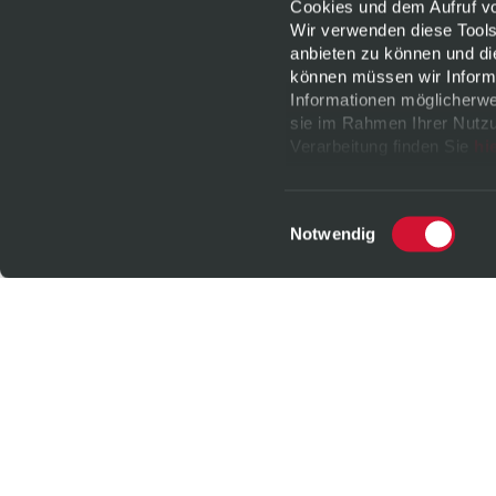
Cookies und dem Aufruf von
Wir verwenden diese Tools
anbieten zu können und di
können müssen wir Informa
Informationen möglicherwe
sie im Rahmen Ihrer Nutzu
Verarbeitung finden Sie
hi
jederzeit
widerrufen
oder 
Datenschutz
|
Impressu
Einwilligungsauswahl
Notwendig