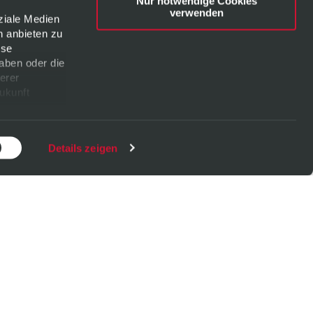
Nur notwendige Cookies
verwenden
ziale Medien
n anbieten zu
ese
aben oder die
erer
Zukunft
Details zeigen