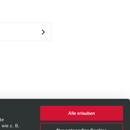
Alle erlauben
te
 wie z. B.