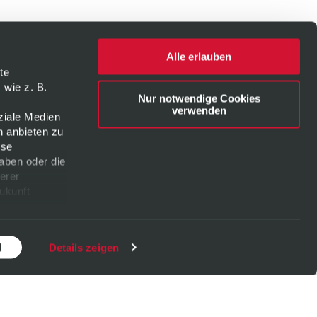
Alle erlauben
te
 wie z. B.
Nur notwendige Cookies
verwenden
ziale Medien
n anbieten zu
ese
aben oder die
erer
Zukunft
Details zeigen