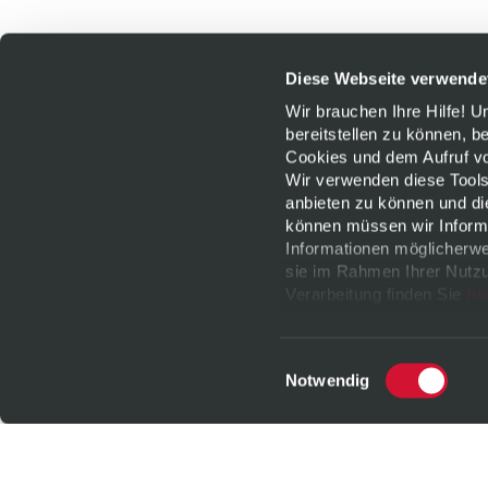
Diese Webseite verwende
Wir brauchen Ihre Hilfe! 
bereitstellen zu können, b
Cookies und dem Aufruf von
Wir verwenden diese Tools
anbieten zu können und di
können müssen wir Informa
Informationen möglicherwe
sie im Rahmen Ihrer Nutzu
Verarbeitung finden Sie
hi
jederzeit
widerrufen
oder 
Datenschutz
|
Impressu
Einwilligungsauswahl
Notwendig